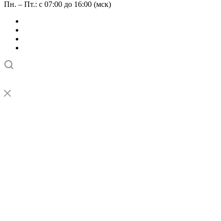
Пн. – Пт.: с 07:00 до 16:00 (мск)
➤
Проверка и настройка точности станков с ЧПУ лазерным
интерферометром