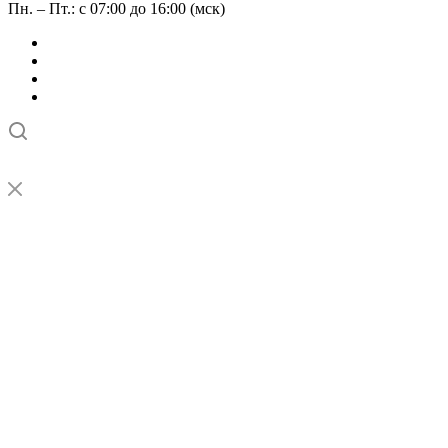
Пн. – Пт.: с 07:00 до 16:00 (мск)
➤
Проверка и настройка точности станков с ЧПУ лазерным
интерферометром