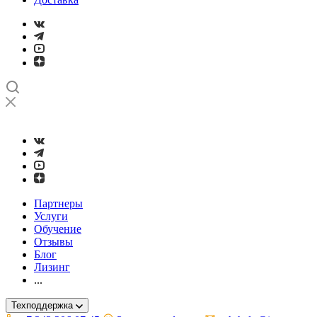
➤
Проверка и настройка точности станков с ЧПУ лазерным ин
Партнеры
Услуги
Обучение
Отзывы
Блог
Лизинг
...
Техподдержка