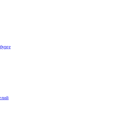
бурге
елий