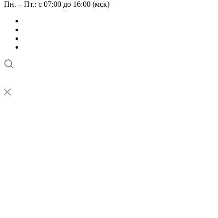
Пн. – Пт.: с 07:00 до 16:00 (мск)
➤
Проверка и настройка точности станков с ЧПУ лазерным
интерферометром