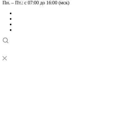
Пн. – Пт.: с 07:00 до 16:00 (мск)
➤
Проверка и настройка точности станков с ЧПУ лазерным
интерферометром