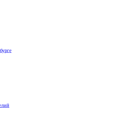
бурге
елий