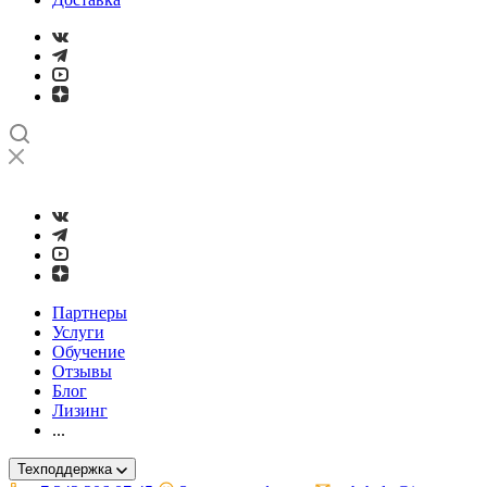
➤
Проверка и настройка точности станков с ЧПУ лазерным ин
Партнеры
Услуги
Обучение
Отзывы
Блог
Лизинг
...
Техподдержка