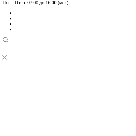
Пн. – Пт.: с 07:00 до 16:00 (мск)
➤
Проверка и настройка точности станков с ЧПУ лазерным
интерферометром