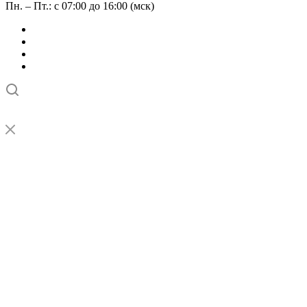
Пн. – Пт.: с 07:00 до 16:00 (мск)
➤
Проверка и настройка точности станков с ЧПУ лазерным
интерферометром