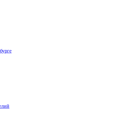
бурге
елий