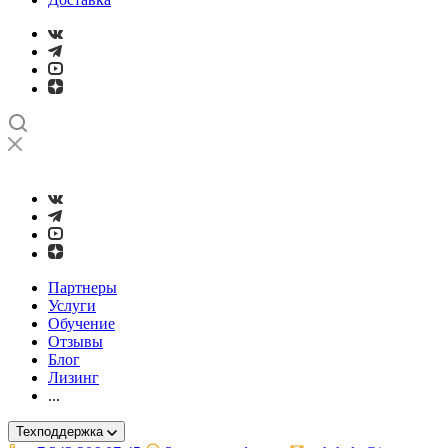
➤
Проверка и настройка точности станков с ЧПУ лазерным ин
Партнеры
Услуги
Обучение
Отзывы
Блог
Лизинг
...
Техподдержка