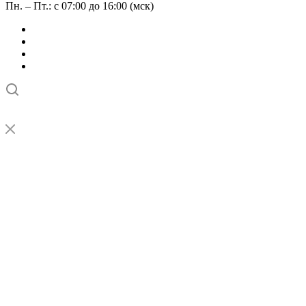
Пн. – Пт.: с 07:00 до 16:00 (мск)
➤
Проверка и настройка точности станков с ЧПУ лазерным
интерферометром